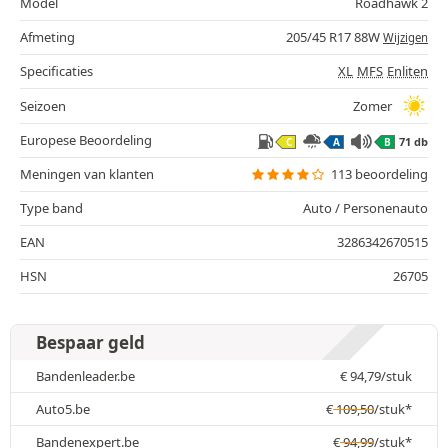
Model
Roadhawk 2
Afmeting
205/45 R17 88W
Wijzigen
Specificaties
XL
MFS
Enliten
Seizoen
Zomer
Europese Beoordeling
71 db
C
A
B
Meningen van klanten
113 beoordeling
Type band
Auto / Personenauto
EAN
3286342670515
HSN
26705
Bespaar geld
Bandenleader.be
€
94,79
/stuk
Auto5.be
€
109,50
/stuk*
Bandenexpert.be
€
94,99
/stuk*