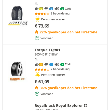
XL
72 db
C
C
B
8 beoordeling
Personen zomer
€
73,69
22% goedkoper dan het Firestone
Voorraad
Torque TQ901
205/45 R17 88W
XL
72 db
D
C
B
7 beoordeling
Personen zomer
€
61,09
36% goedkoper dan het Firestone
Voorraad
Royalblack Royal Explorer II