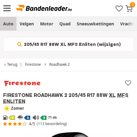
Auto
Velgen
Motor
Quad
Sneeuwkettingen
Vracht
205/45 R17 88W XL MFS Enliten (wijzigen)
Terug
Firestone
Roadhawk 2
FIRESTONE ROADHAWK 2
205/45 R17 88W
XL
MFS
ENLITEN
Zomer
71 db
C
A
B
4/5
(113 beoordeling)