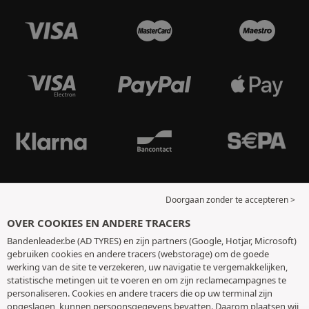
Doorgaan zonder te accepteren >
OVER COOKIES EN ANDERE TRACERS
Bandenleader.be (AD TYRES) en zijn partners (Google, Hotjar, Microsoft)
gebruiken cookies en andere tracers (webstorage) om de goede
werking van de site te verzekeren, uw navigatie te vergemakkelijken,
statistische metingen uit te voeren en om zijn reclamecampagnes te
personaliseren. Cookies en andere tracers die op uw terminal zijn
opgeslagen, kunnen persoonsgegevens bevatten. Daarom plaatsen wij