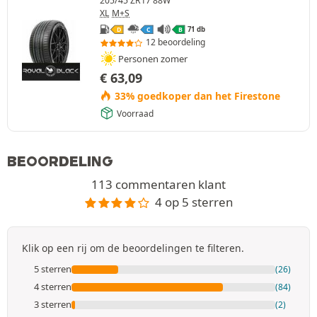
205/45 ZR17 88W
XL
M+S
71 db
D
C
B
12 beoordeling
Personen zomer
€
63,09
33% goedkoper dan het Firestone
Voorraad
BEOORDELING
113 commentaren klant
4 op 5 sterren
Klik op een rij om de beoordelingen te filteren.
5 sterren
(26)
4 sterren
(84)
3 sterren
(2)