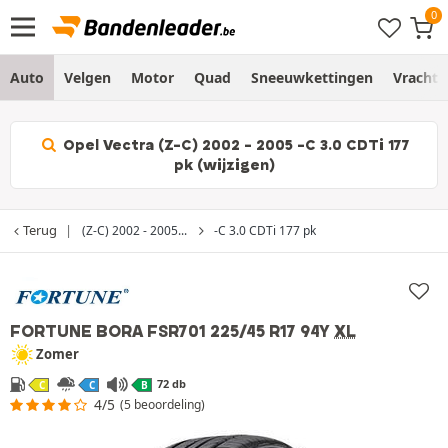
Auto
Velgen
Motor
Quad
Sneeuwkettingen
Vracht
Opel Vectra (Z-C) 2002 - 2005 -C 3.0 CDTi 177
pk (wijzigen)
Terug
(Z-C) 2002 - 2005...
-C 3.0 CDTi 177 pk
FORTUNE BORA FSR701
225/45 R17 94Y
XL
Zomer
72 db
C
C
B
4/5
(5 beoordeling)