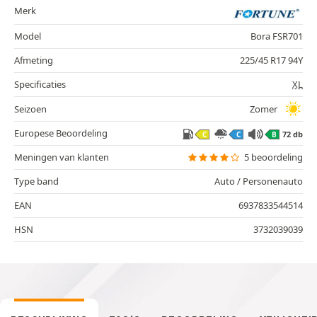
Merk
Model
Bora FSR701
Afmeting
225/45 R17 94Y
Specificaties
XL
Seizoen
Zomer
Europese Beoordeling
72 db
C
C
B
Meningen van klanten
5 beoordeling
Type band
Auto / Personenauto
EAN
6937833544514
HSN
3732039039