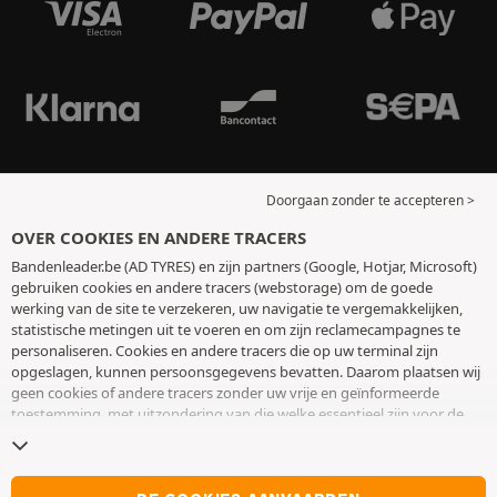
Doorgaan zonder te accepteren >
OVER COOKIES EN ANDERE TRACERS
Bandenleader.be (AD TYRES) en zijn partners (Google, Hotjar, Microsoft)
gebruiken cookies en andere tracers (webstorage) om de goede
werking van de site te verzekeren, uw navigatie te vergemakkelijken,
statistische metingen uit te voeren en om zijn reclamecampagnes te
personaliseren. Cookies en andere tracers die op uw terminal zijn
opgeslagen, kunnen persoonsgegevens bevatten. Daarom plaatsen wij
geen cookies of andere tracers zonder uw vrije en geïnformeerde
toestemming, met uitzondering van die welke essentieel zijn voor de
werking van de site. We bewaren uw keuze 6 maanden. U kunt uw
toestemming op elk moment intrekken door naar de pagina over
cookies en andere tracers
te gaan. U kunt ervoor kiezen om verder te