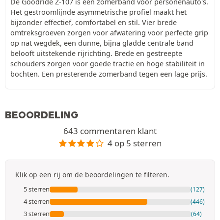
De Goodride Z-107 is een zomerband voor personenauto's.
Het gestroomlijnde asymmetrische profiel maakt het
bijzonder effectief, comfortabel en stil. Vier brede
omtreksgroeven zorgen voor afwatering voor perfecte grip
op nat wegdek, een dunne, bijna gladde centrale band
belooft uitstekende rijrichting. Brede en gestreepte
schouders zorgen voor goede tractie en hoge stabiliteit in
bochten. Een presterende zomerband tegen een lage prijs.
BEOORDELING
643 commentaren klant
4 op 5 sterren
Klik op een rij om de beoordelingen te filteren.
5 sterren
(127)
4 sterren
(446)
3 sterren
(64)