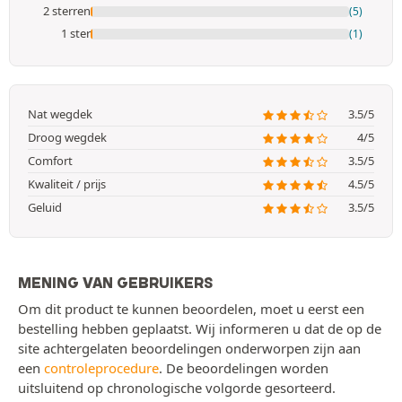
2 sterren
(5)
1 ster
(1)
Nat wegdek
3.5/5
Droog wegdek
4/5
Comfort
3.5/5
Kwaliteit / prijs
4.5/5
Geluid
3.5/5
MENING VAN GEBRUIKERS
Om dit product te kunnen beoordelen, moet u eerst een
bestelling hebben geplaatst. Wij informeren u dat de op de
site achtergelaten beoordelingen onderworpen zijn aan
een
controleprocedure
. De beoordelingen worden
uitsluitend op chronologische volgorde gesorteerd.