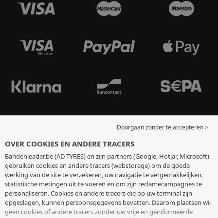
Doorgaan zonder te accepteren >
OVER COOKIES EN ANDERE TRACERS
Bandenleader.be (AD TYRES) en zijn partners (Google, Hotjar, Microsoft)
gebruiken cookies en andere tracers (webstorage) om de goede
werking van de site te verzekeren, uw navigatie te vergemakkelijken,
statistische metingen uit te voeren en om zijn reclamecampagnes te
personaliseren. Cookies en andere tracers die op uw terminal zijn
opgeslagen, kunnen persoonsgegevens bevatten. Daarom plaatsen wij
geen cookies of andere tracers zonder uw vrije en geïnformeerde