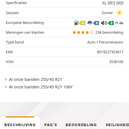
Specificaties
XL
MFS
NE0
Seizoen
Zomer
Europese Beoordeling
71 db
C
B
B
Meningen van klanten
234 beoordeling
Type band
Auto / Personenauto
EAN
8019227353617
HSN
3536100
Al onze banden 255/45 R21
Al onze banden 255/45 R21 106Y
BESCHRIJVING
FAQ’S
BEOORDELING
VEILIGHEI