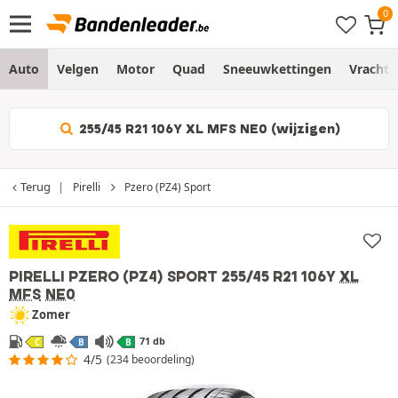
Auto
Velgen
Motor
Quad
Sneeuwkettingen
Vracht
255/45 R21 106Y XL MFS NE0 (wijzigen)
Terug
Pirelli
Pzero (PZ4) Sport
PIRELLI PZERO (PZ4) SPORT
255/45 R21 106Y
XL
MFS
NE0
Zomer
71 db
C
B
B
4/5
(234 beoordeling)