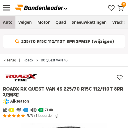
Auto
Velgen
Motor
Quad
Sneeuwkettingen
Vracht
225/70 R15C 112/110T 8PR 3PMSF (wijzigen)
Terug
Roadx
RX Quest VAN 4S
ROADX RX QUEST VAN 4S
225/70 R15C 112/110T
8PR
3PMSF
All-season
71 db
C
C
B
5/5
(1 beoordeling)