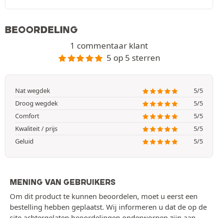
BEOORDELING
1 commentaar klant
5 op 5 sterren
Nat wegdek
5/5
Droog wegdek
5/5
Comfort
5/5
Kwaliteit / prijs
5/5
Geluid
5/5
MENING VAN GEBRUIKERS
Om dit product te kunnen beoordelen, moet u eerst een
bestelling hebben geplaatst. Wij informeren u dat de op de
site achtergelaten beoordelingen onderworpen zijn aan