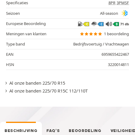
Specificaties
8PR
3PMSF
Seizoen
All-season
Europese Beoordeling
71 db
C
C
B
Meningen van klanten
1 beoordeling
Type band
Bedrijfsvoertuig / Vrachtwagen
EAN
6959655422467
HSN
3220014811
Al onze banden 225/70 R15
Al onze banden 225/70 R15C 112/110T
BESCHRIJVING
FAQ’S
BEOORDELING
VEILIGHEI