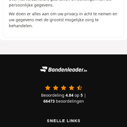
persoonlijke gegevens.
We doen er alles aan om uw privacy in acht te nemen en
uw gegevens met de grootst mogelijke zorg te
behandelen.
Beoordeling
4.84
op
5
|
66473
beoordelingen
SNELLE LINKS