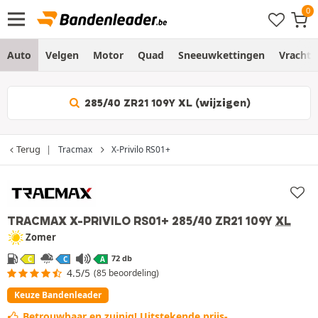
Auto
Velgen
Motor
Quad
Sneeuwkettingen
Vracht
285/40 ZR21 109Y XL (wijzigen)
Terug
Tracmax
X-Privilo RS01+
‘Bandenleader Keuze’
TRACMAX X-PRIVILO RS01+
285/40 ZR21 109Y
XL
Zomer
72 db
C
C
A
4.5/5
(85 beoordeling)
Keuze Bandenleader
Betrouwbaar en zuinig! Uitstekende prijs-