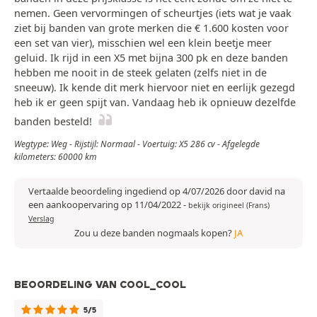
nemen. Geen vervormingen of scheurtjes (iets wat je vaak
ziet bij banden van grote merken die € 1.600 kosten voor
een set van vier), misschien wel een klein beetje meer
geluid. Ik rijd in een X5 met bijna 300 pk en deze banden
hebben me nooit in de steek gelaten (zelfs niet in de
sneeuw). Ik kende dit merk hiervoor niet en eerlijk gezegd
heb ik er geen spijt van. Vandaag heb ik opnieuw dezelfde
banden besteld!
Wegtype: Weg - Rijstijl: Normaal - Voertuig: X5 286 cv - Afgelegde
kilometers: 60000 km
Vertaalde beoordeling ingediend op 4/07/2026 door david na
een aankoopervaring op 11/04/2022
-
bekijk origineel (Frans)
Verslag
Zou u deze banden nogmaals kopen?
JA
BEOORDELING VAN COOL_COOL
5/5