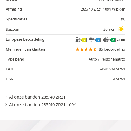
Afmeting
285/40 ZR21 109Y
Wijzigen
Specificaties
XL
Seizoen
Zomer
Europese Beoordeling
72 db
C
C
A
Meningen van klanten
85 beoordeling
Type band
Auto / Personenauto
EAN
6958460924791
HSN
924791
Al onze banden 285/40 ZR21
Al onze banden 285/40 ZR21 109Y