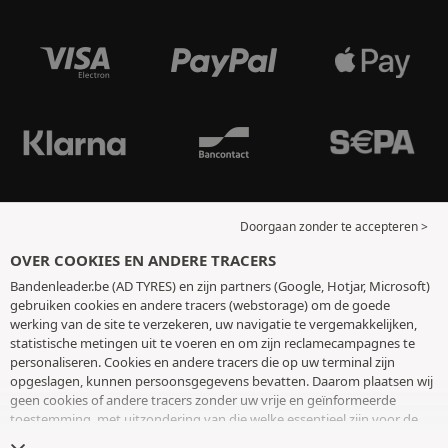
Doorgaan zonder te accepteren >
OVER COOKIES EN ANDERE TRACERS
Bandenleader.be (AD TYRES) en zijn partners (Google, Hotjar, Microsoft)
gebruiken cookies en andere tracers (webstorage) om de goede
werking van de site te verzekeren, uw navigatie te vergemakkelijken,
statistische metingen uit te voeren en om zijn reclamecampagnes te
personaliseren. Cookies en andere tracers die op uw terminal zijn
opgeslagen, kunnen persoonsgegevens bevatten. Daarom plaatsen wij
geen cookies of andere tracers zonder uw vrije en geïnformeerde
toestemming, met uitzondering van die welke essentieel zijn voor de
werking van de site. We bewaren uw keuze 6 maanden. U kunt uw