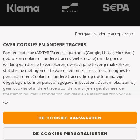
Doorgaan zonder te accepteren >
OVER COOKIES EN ANDERE TRACERS
Bandenleader.be (AD TYRES) en zijn partners (Google, Hotjar, Microsoft)
gebruiken cookies en andere tracers (webstorage) om de goede
werking van de site te verzekeren, uw navigatie te vergemakkelijken,
statistische metingen uit te voeren en om zijn reclamecampagnes te
personaliseren. Cookies en andere tracers die op uw terminal zijn
opgeslagen, kunnen persoonsgegevens bevatten. Daarom plaatsen wij
geen cookies of andere tracers zonder uw vrije en geïnformeerde
toestemming, met uitzondering van die welke essentieel zijn voor de
werking van de site. We bewaren uw keuze 6 maanden. U kunt uw
toestemming op elk moment intrekken door naar de pagina over
cookies en andere tracers
te gaan. U kunt ervoor kiezen om verder te
surfen zonder het deponeren van cookies of andere tracers te
DE COOKIES AANVAARDEN
aanvaarden. Weigering verhindert de toegang tot diensten niet AD
TYRES. Voor meer informatie,
bezoek de cookies en andere tracers
DE COOKIES PERSONALISEREN
pagina.