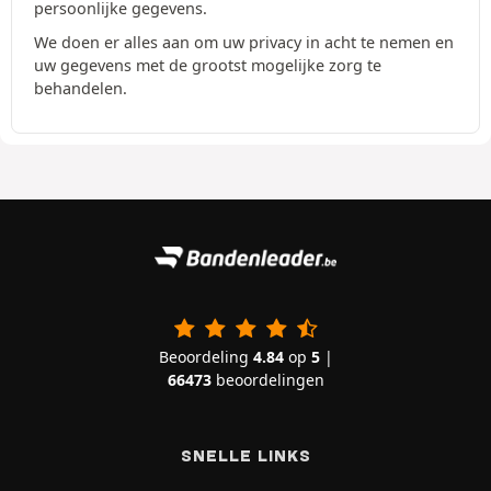
persoonlijke gegevens.
We doen er alles aan om uw privacy in acht te nemen en
uw gegevens met de grootst mogelijke zorg te
behandelen.
Beoordeling
4.84
op
5
|
66473
beoordelingen
SNELLE LINKS