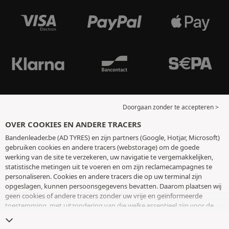
Doorgaan zonder te accepteren >
OVER COOKIES EN ANDERE TRACERS
Bandenleader.be (AD TYRES) en zijn partners (Google, Hotjar, Microsoft)
gebruiken cookies en andere tracers (webstorage) om de goede
werking van de site te verzekeren, uw navigatie te vergemakkelijken,
statistische metingen uit te voeren en om zijn reclamecampagnes te
personaliseren. Cookies en andere tracers die op uw terminal zijn
opgeslagen, kunnen persoonsgegevens bevatten. Daarom plaatsen wij
geen cookies of andere tracers zonder uw vrije en geïnformeerde
toestemming, met uitzondering van die welke essentieel zijn voor de
werking van de site. We bewaren uw keuze 6 maanden. U kunt uw
toestemming op elk moment intrekken door naar de pagina over