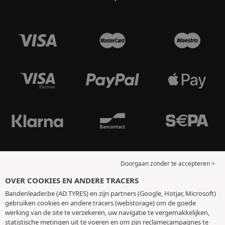
Doorgaan zonder te accepteren >
OVER COOKIES EN ANDERE TRACERS
Bandenleader.be (AD TYRES) en zijn partners (Google, Hotjar, Microsoft)
gebruiken cookies en andere tracers (webstorage) om de goede
werking van de site te verzekeren, uw navigatie te vergemakkelijken,
statistische metingen uit te voeren en om zijn reclamecampagnes te