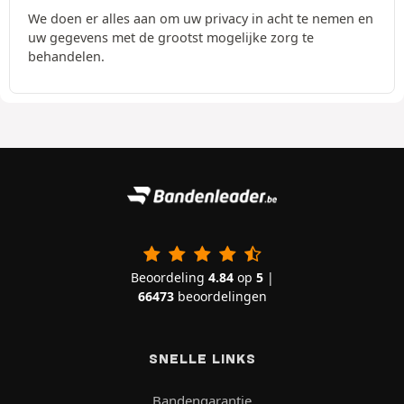
We doen er alles aan om uw privacy in acht te nemen en
uw gegevens met de grootst mogelijke zorg te
behandelen.
Beoordeling
4.84
op
5
|
66473
beoordelingen
SNELLE LINKS
Bandengarantie