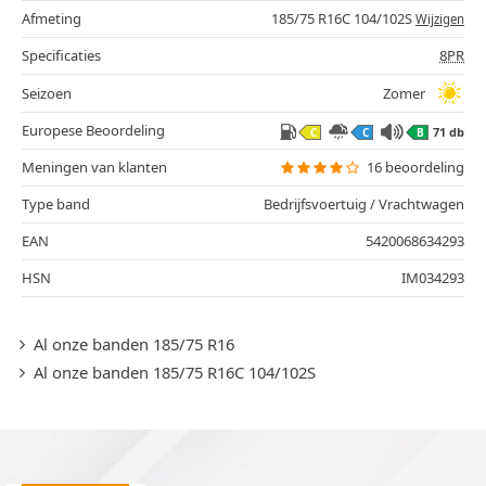
Afmeting
185/75 R16C 104/102S
Wijzigen
Specificaties
8PR
Seizoen
Zomer
Europese Beoordeling
71 db
C
C
B
Meningen van klanten
16 beoordeling
Type band
Bedrijfsvoertuig / Vrachtwagen
EAN
5420068634293
HSN
IM034293
Al onze banden 185/75 R16
Al onze banden 185/75 R16C 104/102S