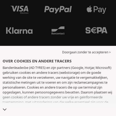
Doorgaan zonder te accepteren >
OVER COOKIES EN ANDERE TRACERS
Bandenleader.be (AD TYRES) en zijn partners (Google, Hotjar, Microsoft)
gebruiken cookies en andere tracers (webstorage) om de goede
werking van de site te verzekeren, uw navigatie te vergemakkelijken,
statistische metingen uit te voeren en om zijn reclamecampagnes te
personaliseren. Cookies en andere tracers die op uw terminal zijn
opgeslagen, kunnen persoonsgegevens bevatten. Daarom plaatsen wij
geen cookies of andere tracers zonder uw vrije en geïnformeerde
toestemming, met uitzondering van die welke essentieel zijn voor de
werking van de site. We bewaren uw keuze 6 maanden. U kunt uw
toestemming op elk moment intrekken door naar de pagina over