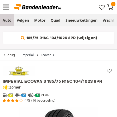
Auto
Velgen
Motor
Quad
Sneeuwkettingen
Vracht
185/75 R16C 104/102S 8PR (wijzigen)
Terug
Imperial
Ecovan 3
IMPERIAL ECOVAN 3
185/75 R16C 104/102S
8PR
Zomer
71 db
C
C
B
4/5
(16 beoordeling)