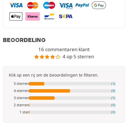
BEOORDELING
16 commentaren klant
4 op 5 sterren
Klik op een rij om de beoordelingen te filteren.
5 sterren
(3)
4 sterren
(8)
3 sterren
(5)
2 sterren
(0)
1 ster
(0)