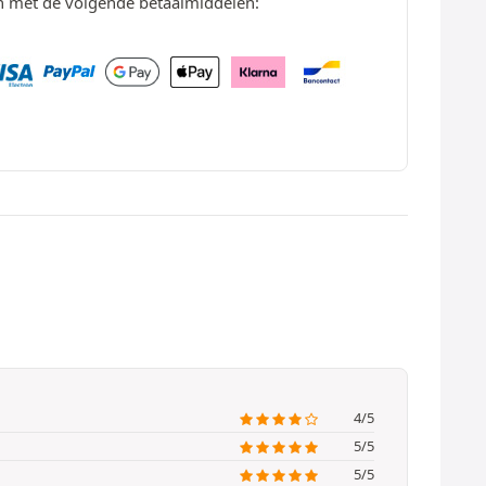
en met de volgende betaalmiddelen:
4/5
5/5
5/5