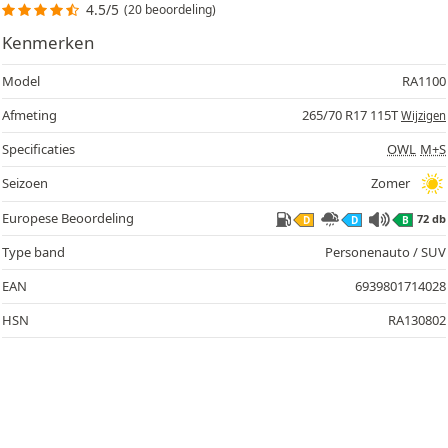
4.5/5
(20 beoordeling)
Kenmerken
Model
RA1100
Afmeting
265/70 R17 115T
Wijzigen
Specificaties
OWL
M+S
Seizoen
Zomer
Europese Beoordeling
72 db
D
D
B
Type band
Personenauto / SUV
EAN
6939801714028
HSN
RA130802