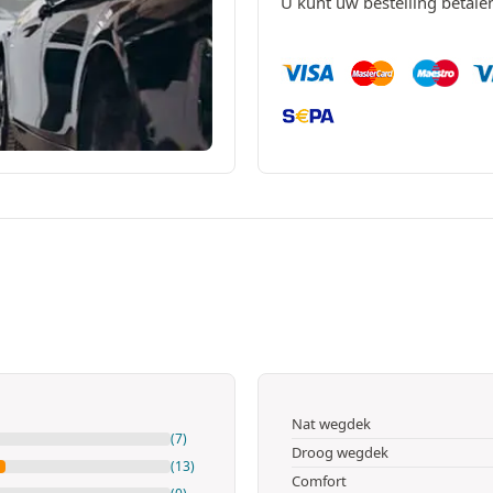
U kunt uw bestelling betal
Nat wegdek
(7)
Droog wegdek
(13)
Comfort