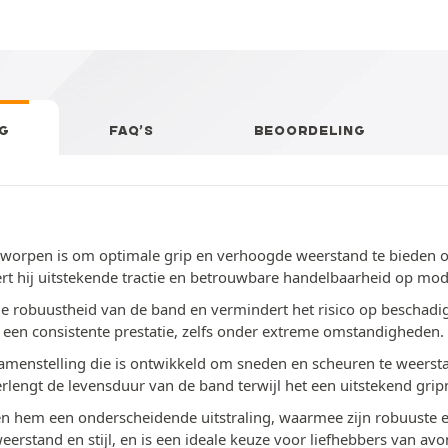
G
FAQ’S
BEOORDELING
ntworpen is om optimale grip en verhoogde weerstand te bieden 
t hij uitstekende tractie en betrouwbare handelbaarheid op mod
 robuustheid van de band en vermindert het risico op beschadigin
 een consistente prestatie, zelfs onder extreme omstandigheden.
amenstelling die is ontwikkeld om sneden en scheuren te weerst
rlengt de levensduur van de band terwijl het een uitstekend gri
en hem een onderscheidende uitstraling, waarmee zijn robuuste e
stand en stijl, en is een ideale keuze voor liefhebbers van avon