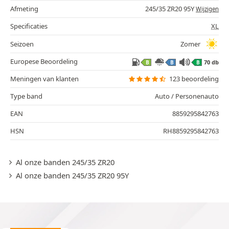
Afmeting
245/35 ZR20 95Y
Wijzigen
Specificaties
XL
Seizoen
Zomer
Europese Beoordeling
70 db
B
B
B
Meningen van klanten
123 beoordeling
Type band
Auto / Personenauto
EAN
8859295842763
HSN
RH8859295842763
Al onze banden 245/35 ZR20
Al onze banden 245/35 ZR20 95Y