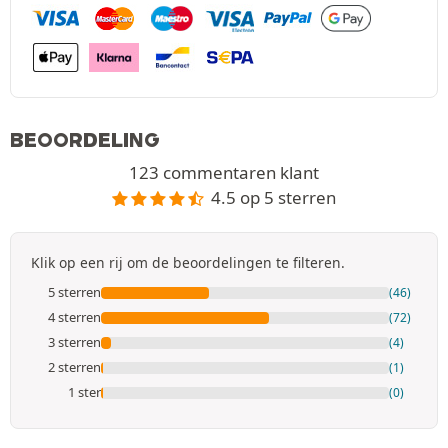
BEOORDELING
123 commentaren klant
4.5 op 5 sterren
Klik op een rij om de beoordelingen te filteren.
5 sterren
(46)
4 sterren
(72)
3 sterren
(4)
2 sterren
(1)
1 ster
(0)