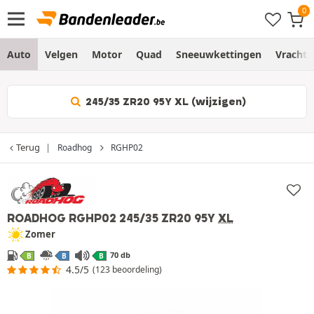
Auto
Velgen
Motor
Quad
Sneeuwkettingen
Vracht
245/35 ZR20 95Y XL (wijzigen)
Terug
Roadhog
RGHP02
ROADHOG RGHP02
245/35 ZR20 95Y
XL
Zomer
70 db
B
B
B
4.5/5
(123 beoordeling)