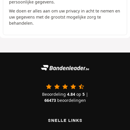
persoonlijke gegevens.
We doen er alles aan om uw privacy in acht te nemen en
uw gegevens met de grootst mogelijke zorg te
behandelen.
Beoordeling
4.84
op
5
|
66473
beoordelingen
SNELLE LINKS