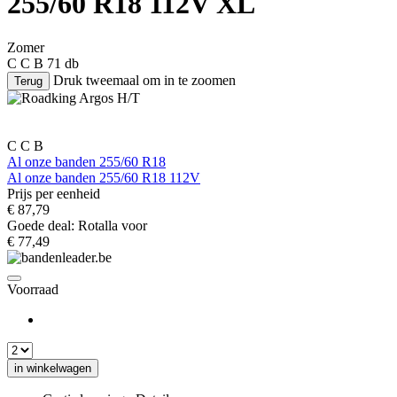
255/60 R18 112V
XL
Zomer
C
C
B
71 db
Druk tweemaal om in te zoomen
Terug
C
C
B
Al onze banden 255/60 R18
Al onze banden 255/60 R18 112V
Prijs per eenheid
€
87,79
Goede deal: Rotalla voor
€
77,49
Voorraad
in winkelwagen