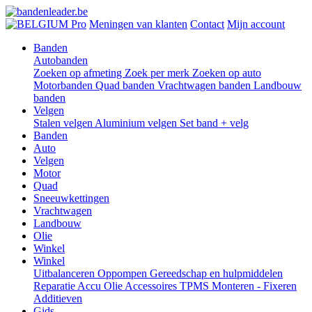
Pro
Meningen van klanten
Contact
Mijn account
Banden
Autobanden
Zoeken op afmeting
Zoek per merk
Zoeken op auto
Motorbanden
Quad banden
Vrachtwagen banden
Landbouw
banden
Velgen
Stalen velgen
Aluminium velgen
Set band + velg
Banden
Auto
Velgen
Motor
Quad
Sneeuwkettingen
Vrachtwagen
Landbouw
Olie
Winkel
Winkel
Uitbalanceren
Oppompen
Gereedschap en hulpmiddelen
Reparatie
Accu
Olie
Accessoires
TPMS
Monteren - Fixeren
Additieven
Gids