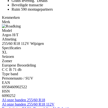
Gratis levering.
Details
Beveiligde transactie
Ruim 590 montagepartners
Kenmerken
Merk
Model
Argos H/T
Afmeting
255/60 R18 112V
Wijzigen
Specificaties
XL
Seizoen
Zomer
Europese Beoordeling
C
C
B
71 db
Type band
Personenauto / SUV
EAN
6958460902522
HSN
6090252
Al onze banden 255/60 R18
Al onze banden 255/60 R18 112V