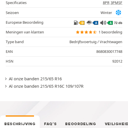
Specificaties
8PR
3PMSF
Seizoen
Winter
Europese Beoordeling
72 db
D
A
A
Meningen van klanten
1 beoordeling
Type band
Bedrijfsvoertuig / Vrachtwagen
EAN
8680830017748
HSN
92012
Al onze banden 215/65 R16
Al onze banden 215/65 R16C 109/107R
BESCHRIJVING
FAQ’S
BEOORDELING
VEILIGHEI