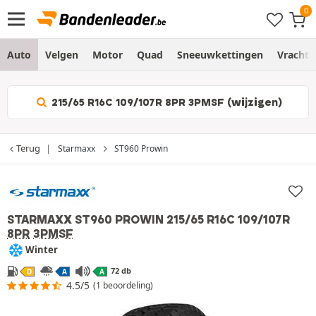
Auto
Velgen
Motor
Quad
Sneeuwkettingen
Vracht
215/65 R16C 109/107R 8PR 3PMSF (wijzigen)
Terug
Starmaxx
ST960 Prowin
STARMAXX ST960 PROWIN
215/65 R16C 109/107R
8PR
3PMSF
Winter
72 db
D
A
A
4.5/5
(1 beoordeling)