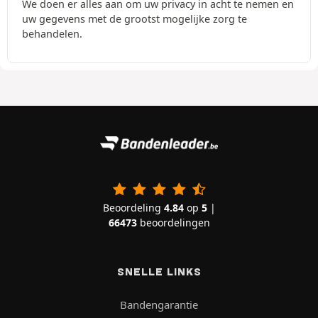
We doen er alles aan om uw privacy in acht te nemen en
uw gegevens met de grootst mogelijke zorg te
behandelen.
Beoordeling
4.84
op
5
|
66473
beoordelingen
SNELLE LINKS
Bandengarantie