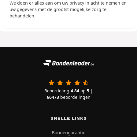
We doen er alles aan om uw privacy in acht te nemen en
uw gegevens met de grootst mogelijke zorg te
behandelen.
Beoordeling
4.84
op
5
|
66473
beoordelingen
SNELLE LINKS
Bandengarantie