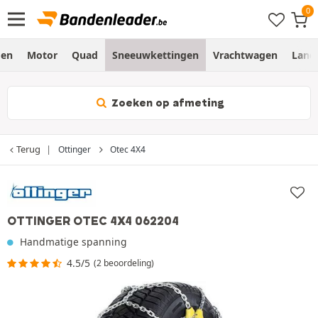
gen
Motor
Quad
Sneeuwkettingen
Vrachtwagen
Land
Zoeken op afmeting
Terug
Ottinger
Otec 4X4
OTTINGER OTEC 4X4 062204
Handmatige spanning
4.5/5
(2 beoordeling)