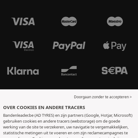
Doorgaan zonder te accepteren >
OVER COOKIES EN ANDERE TRACERS
Bandenleader.be (AD TYRES) en zijn partners (Google, Hotjar, Microsoft)
gebruiken cookies en andere tracers (webstorage) om de goede
werking van de site te verzekeren, uw navigatie te vergemakkelijken,
statistische metingen uit te voeren en om zijn reclamecampagnes te