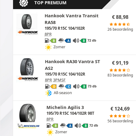
TOP PREMIUM
Hankook Vantra Transit
€
88,98
RA58
195/70 R15C 104/102R
26 beoordeling
8PR
72 db
B
A
B
Zomer
Hankook RA30 Vantra ST
€
91,19
AS2
195/70 R15C 104/102R
83 beoordeling
8PR
3PMSF
73 db
D
C
B
All-season
Michelin Agilis 3
€
124,69
195/70 R15C 104/102R 98T
8PR
56 beoordeling
72 db
B
A
B
Zomer