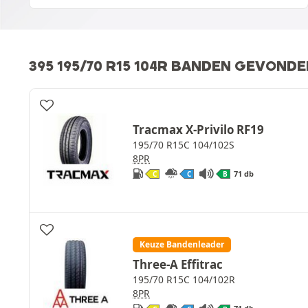
395 195/70 R15 104R BANDEN GEVOND
Tracmax X-Privilo RF19
195/70 R15C 104/102S
8PR
71 db
C
C
B
Keuze Bandenleader
Three-A Effitrac
195/70 R15C 104/102R
8PR