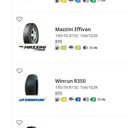
71 db
C
C
B
Mazzini Effivan
195/70 R15C 104/102R
8PR
72 db
C
C
Winrun R350
195/70 R15C 104/102R
8PR
72 db
C
A
B