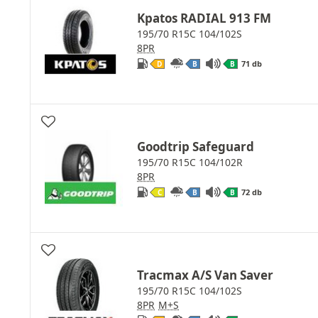
Kpatos RADIAL 913 FM
195/70 R15C 104/102S
8PR
71 db
D
B
B
Goodtrip Safeguard
195/70 R15C 104/102R
8PR
72 db
C
B
B
Tracmax A/S Van Saver
195/70 R15C 104/102S
8PR
M+S