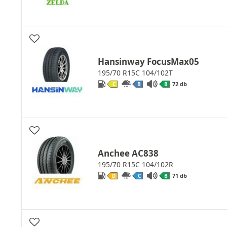
Hansinway FocusMax05
195/70 R15C 104/102T
72 db
C
B
B
Anchee AC838
195/70 R15C 104/102R
71 db
D
C
B