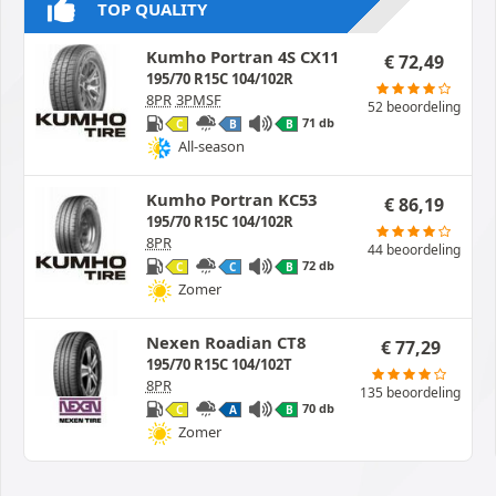
TOP QUALITY
Kumho Portran 4S CX11
€
72,49
195/70 R15C 104/102R
8PR
3PMSF
52 beoordeling
71 db
C
B
B
All-season
Kumho Portran KC53
€
86,19
195/70 R15C 104/102R
8PR
44 beoordeling
72 db
C
C
B
Zomer
Nexen Roadian CT8
€
77,29
195/70 R15C 104/102T
8PR
135 beoordeling
70 db
C
A
B
Zomer