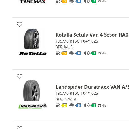
72 db
D
B
B
Rotalla Setula Van 4 Seson RA0
195/70 R15C 104/102S
8PR
M+S
72 db
D
B
B
Landspider Duratraxx VAN A/
195/70 R15C 104/102S
8PR
3PMSF
73 db
C
B
B