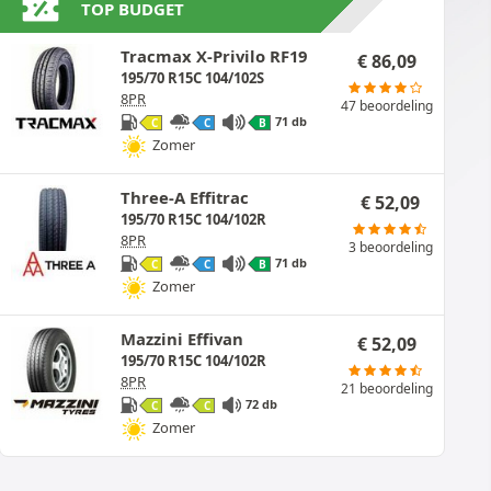
TOP BUDGET
Tracmax X-Privilo RF19
€
86,09
195/70 R15C 104/102S
8PR
47 beoordeling
71 db
C
C
B
Zomer
Three-A Effitrac
€
52,09
195/70 R15C 104/102R
8PR
3 beoordeling
71 db
C
C
B
Zomer
Mazzini Effivan
€
52,09
195/70 R15C 104/102R
8PR
21 beoordeling
72 db
C
C
Zomer