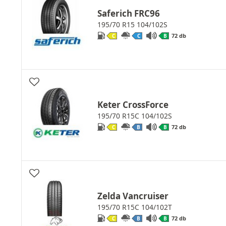
Saferich FRC96
195/70 R15 104/102S
72 db
C
C
B
Keter CrossForce
195/70 R15C 104/102S
72 db
C
B
B
Zelda Vancruiser
195/70 R15C 104/102T
72 db
C
B
B