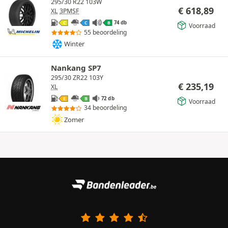
295/30 R22 103W
€
618,89
XL
3PMSF
74 db
C
C
B
Voorraad
55 beoordeling
Winter
Nankang SP7
295/30 ZR22 103Y
€
235,19
XL
72 db
E
B
Voorraad
34 beoordeling
Zomer