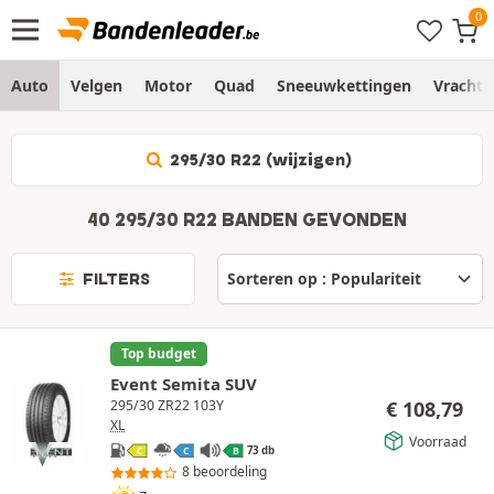
Auto
Velgen
Motor
Quad
Sneeuwkettingen
Vracht
295/30 R22 (wijzigen)
40 295/30 R22 BANDEN GEVONDEN
FILTERS
Top budget
Event Semita SUV
€
108,79
295/30 ZR22 103Y
XL
Voorraad
73 db
C
C
B
8 beoordeling