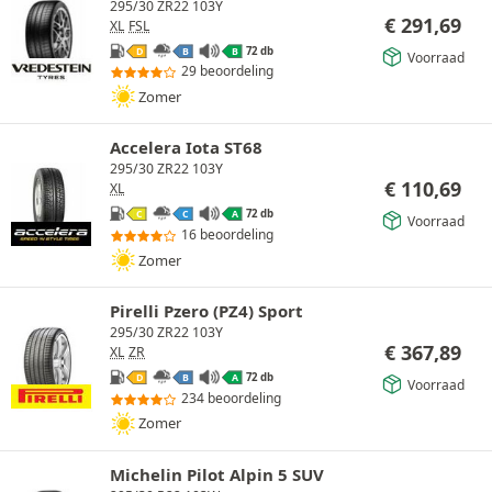
295/30 ZR22 103Y
€
291,69
XL
FSL
72 db
D
B
B
Voorraad
29 beoordeling
Zomer
Accelera Iota ST68
295/30 ZR22 103Y
€
110,69
XL
72 db
C
C
A
Voorraad
16 beoordeling
Zomer
Pirelli Pzero (PZ4) Sport
295/30 ZR22 103Y
€
367,89
XL
ZR
72 db
D
B
A
Voorraad
234 beoordeling
Zomer
Michelin Pilot Alpin 5 SUV