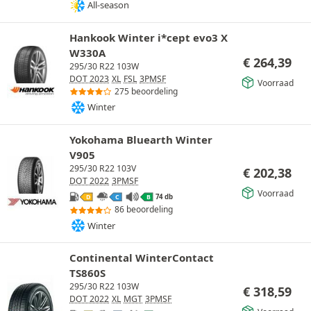
All-season
Hankook Winter i*cept evo3 X
W330A
€
264,39
295/30 R22 103W
DOT 2023
XL
FSL
3PMSF
Voorraad
275 beoordeling
Winter
Yokohama Bluearth Winter
V905
295/30 R22 103V
€
202,38
DOT 2022
3PMSF
Voorraad
74 db
D
C
B
86 beoordeling
Winter
Continental WinterContact
TS860S
295/30 R22 103W
€
318,59
DOT 2022
XL
MGT
3PMSF