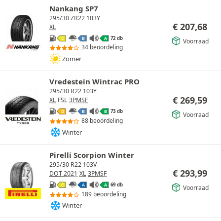
Nankang SP7
295/30 ZR22 103Y
€
207,68
XL
72 db
C
B
A
Voorraad
34 beoordeling
Zomer
Vredestein Wintrac PRO
295/30 R22 103Y
€
269,59
XL
FSL
3PMSF
73 db
D
B
B
Voorraad
88 beoordeling
Winter
Pirelli Scorpion Winter
295/30 R22 103V
€
293,99
DOT 2021
XL
3PMSF
69 db
C
A
A
Voorraad
189 beoordeling
Winter