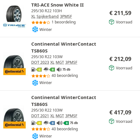
TRI-ACE Snow White II
295/30 R22 103H
€
211,59
XL
Spijkerband
3PMSF
Voorraad
1 beoordeling
Winter
Continental WinterContact
TS860S
295/30 R22 103W
€
212,09
DOT 2023
XL
MGT
3PMSF
Voorraad
75 db
C
B
40 beoordeling
Winter
Continental WinterContact
TS860S
295/30 R22 103W
€
417,09
DOT 2021
XL
MGT
3PMSF
Voorraad
75 db
C
B
B
40 beoordeling
Winter