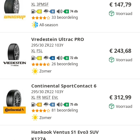
€
147,79
XL
3PMSF
74 db
C
B
B
Voorraad
33 beoordeling
All-season
Vredestein Ultrac PRO
295/30 ZR22 103Y
€
243,68
XL
FSL
72 db
C
A
B
Voorraad
26 beoordeling
Zomer
Continental SportContact 6
295/30 ZR22 103Y
€
312,99
XL
FR
MGT
EVc
75 db
D
B
B
Voorraad
81 beoordeling
Zomer
Hankook Ventus S1 Evo3 SUV
K127A