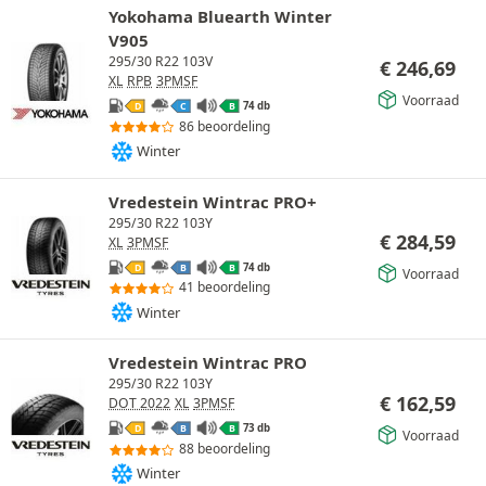
Yokohama Bluearth Winter
V905
295/30 R22 103V
€
246,69
XL
RPB
3PMSF
Voorraad
74 db
D
C
B
86 beoordeling
Winter
Vredestein Wintrac PRO+
295/30 R22 103Y
€
284,59
XL
3PMSF
74 db
D
B
B
Voorraad
41 beoordeling
Winter
Vredestein Wintrac PRO
295/30 R22 103Y
€
162,59
DOT 2022
XL
3PMSF
73 db
D
B
B
Voorraad
88 beoordeling
Winter