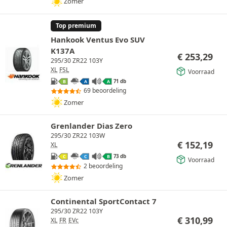
Zomer
Top premium
Hankook Ventus Evo SUV
K137A
€
253,29
295/30 ZR22 103Y
XL
FSL
Voorraad
71 db
B
A
A
69 beoordeling
Zomer
Grenlander Dias Zero
295/30 ZR22 103W
€
152,19
XL
73 db
C
C
B
Voorraad
2 beoordeling
Zomer
Continental SportContact 7
295/30 ZR22 103Y
€
310,99
XL
FR
EVc