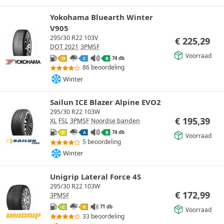
Yokohama Bluearth Winter
V905
295/30 R22 103V
€
225,29
DOT 2021
3PMSF
Voorraad
74 db
D
C
B
86 beoordeling
Winter
Sailun ICE Blazer Alpine EVO2
295/30 R22 103W
€
195,39
XL
FSL
3PMSF
Noordse banden
74 db
C
A
B
Voorraad
5 beoordeling
Winter
Unigrip Lateral Force 4S
295/30 R22 103W
€
172,99
3PMSF
71 db
C
E
Voorraad
33 beoordeling