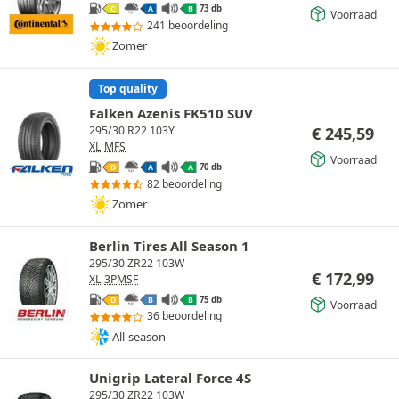
73 db
C
A
B
Voorraad
241 beoordeling
Zomer
Top quality
Falken Azenis FK510 SUV
€
245,59
295/30 R22 103Y
XL
MFS
Voorraad
70 db
D
A
A
82 beoordeling
Zomer
Berlin Tires All Season 1
295/30 ZR22 103W
€
172,99
XL
3PMSF
75 db
D
B
B
Voorraad
36 beoordeling
All-season
Unigrip Lateral Force 4S
295/30 ZR22 103W