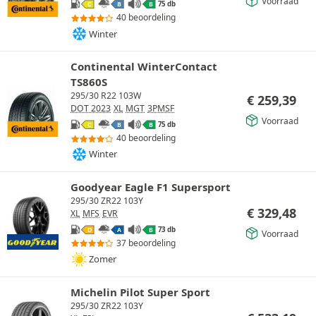
Voorraad
75 db
C
B
B
40 beoordeling
Winter
Continental WinterContact
TS860S
295/30 R22 103W
€
259,39
DOT 2023
XL
MGT
3PMSF
Voorraad
75 db
C
B
B
40 beoordeling
Winter
Goodyear Eagle F1 Supersport
295/30 ZR22 103Y
€
329,48
XL
MFS
EVR
73 db
D
A
B
Voorraad
37 beoordeling
Zomer
Michelin Pilot Super Sport
295/30 ZR22 103Y