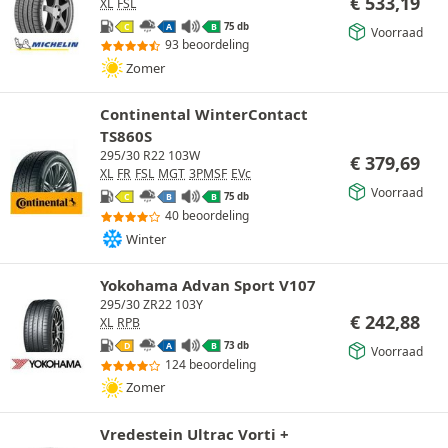
€
533,19
XL
FSL
75 db
C
A
B
Voorraad
93 beoordeling
Zomer
Continental WinterContact
TS860S
295/30 R22 103W
€
379,69
XL
FR
FSL
MGT
3PMSF
EVc
Voorraad
75 db
C
B
B
40 beoordeling
Winter
Yokohama Advan Sport V107
295/30 ZR22 103Y
€
242,88
XL
RPB
73 db
D
A
B
Voorraad
124 beoordeling
Zomer
Vredestein Ultrac Vorti +