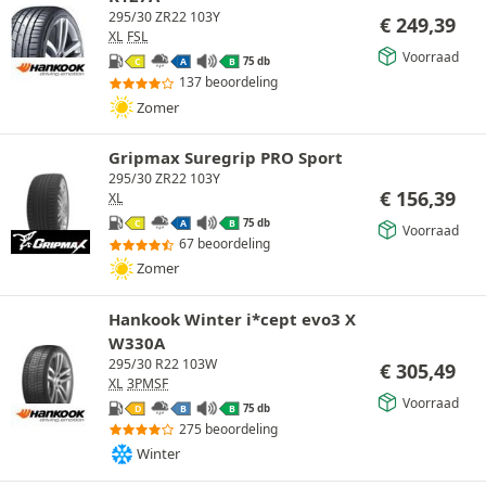
295/30 ZR22 103Y
€
249,39
XL
FSL
Voorraad
75 db
C
A
B
137 beoordeling
Zomer
Gripmax Suregrip PRO Sport
295/30 ZR22 103Y
€
156,39
XL
75 db
C
A
B
Voorraad
67 beoordeling
Zomer
Hankook Winter i*cept evo3 X
W330A
295/30 R22 103W
€
305,49
XL
3PMSF
Voorraad
75 db
D
B
B
275 beoordeling
Winter