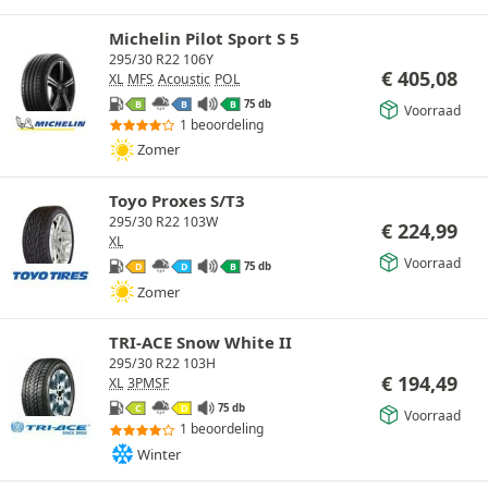
Michelin Pilot Sport S 5
295/30 R22 106Y
€
405,08
XL
MFS
Acoustic
POL
75 db
B
B
B
Voorraad
1 beoordeling
Zomer
Toyo Proxes S/T3
295/30 R22 103W
€
224,99
XL
Voorraad
75 db
D
D
B
Zomer
TRI-ACE Snow White II
295/30 R22 103H
€
194,49
XL
3PMSF
75 db
C
D
Voorraad
1 beoordeling
Winter