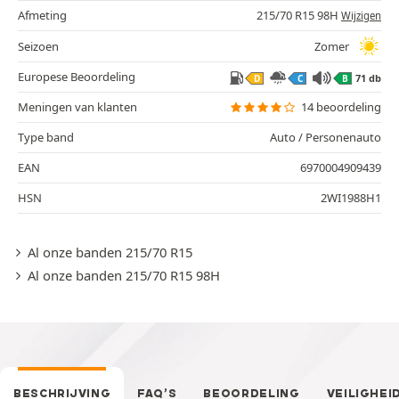
Afmeting
215/70 R15 98H
Wijzigen
Seizoen
Zomer
Europese Beoordeling
71 db
D
C
B
Meningen van klanten
14 beoordeling
Type band
Auto / Personenauto
EAN
6970004909439
HSN
2WI1988H1
Al onze banden 215/70 R15
Al onze banden 215/70 R15 98H
BESCHRIJVING
FAQ’S
BEOORDELING
VEILIGHEI