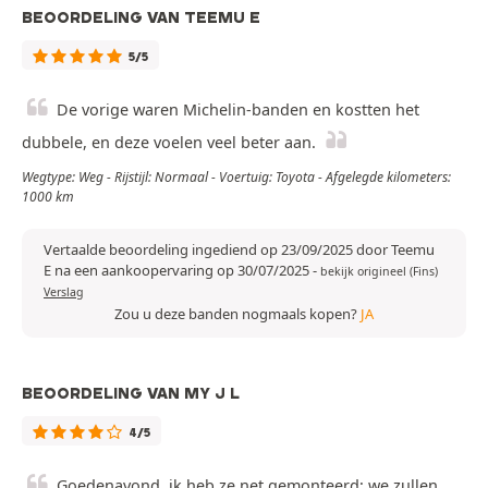
BEOORDELING VAN TEEMU E
5/5
De vorige waren Michelin-banden en kostten het
dubbele, en deze voelen veel beter aan.
Wegtype: Weg - Rijstijl: Normaal - Voertuig: Toyota - Afgelegde kilometers:
1000 km
Vertaalde beoordeling ingediend op 23/09/2025 door Teemu
E na een aankoopervaring op 30/07/2025
-
bekijk origineel (Fins)
Verslag
Zou u deze banden nogmaals kopen?
JA
BEOORDELING VAN MY J L
4/5
Goedenavond, ik heb ze net gemonteerd; we zullen