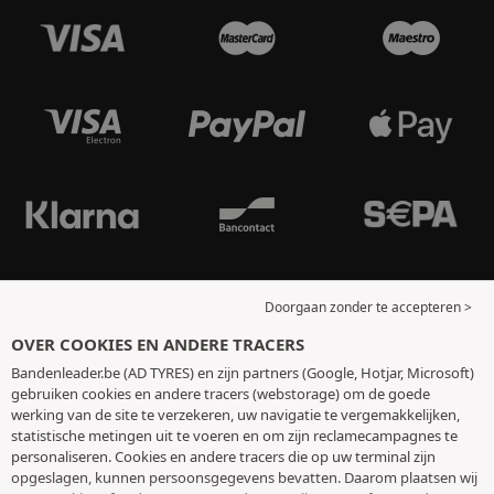
Doorgaan zonder te accepteren >
OVER COOKIES EN ANDERE TRACERS
Bandenleader.be (AD TYRES) en zijn partners (Google, Hotjar, Microsoft)
gebruiken cookies en andere tracers (webstorage) om de goede
werking van de site te verzekeren, uw navigatie te vergemakkelijken,
statistische metingen uit te voeren en om zijn reclamecampagnes te
personaliseren. Cookies en andere tracers die op uw terminal zijn
opgeslagen, kunnen persoonsgegevens bevatten. Daarom plaatsen wij