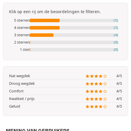
Klik op een rij om de beoordelingen te filteren.
5 sterren
(5)
4 sterren
(5)
3 sterren
(4)
2 sterren
(0)
1 ster
(0)
Nat wegdek
4/5
Droog wegdek
4/5
Comfort
4/5
Kwaliteit / prijs
4/5
Geluid
4/5
MENING VAN GEBRUIKERS