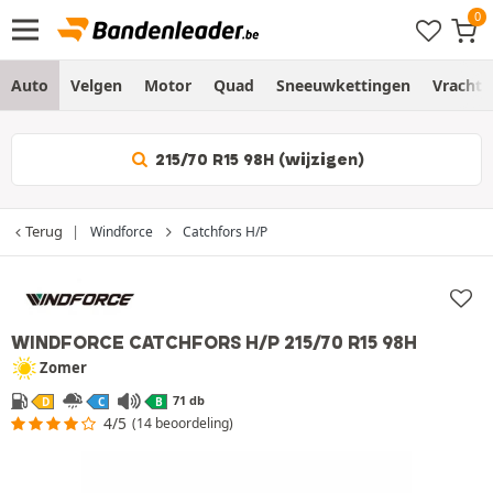
Auto
Velgen
Motor
Quad
Sneeuwkettingen
Vracht
215/70 R15 98H (wijzigen)
Terug
Windforce
Catchfors H/P
WINDFORCE CATCHFORS H/P
215/70 R15 98H
Zomer
71 db
D
C
B
4/5
(14 beoordeling)