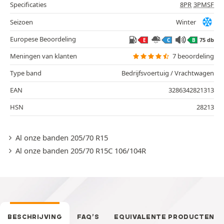
Specificaties
8PR
3PMSF
Seizoen
Winter
Europese Beoordeling
75 db
E
C
B
Meningen van klanten
7 beoordeling
Type band
Bedrijfsvoertuig / Vrachtwagen
EAN
3286342821313
HSN
28213
Al onze banden 205/70 R15
Al onze banden 205/70 R15C 106/104R
BESCHRIJVING
FAQ’S
EQUIVALENTE PRODUCTEN