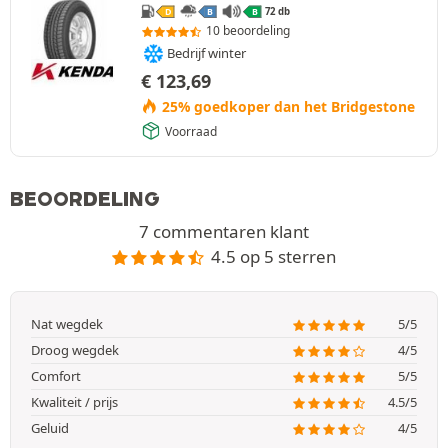
72 db
D
B
B
10 beoordeling
Bedrijf winter
€
123,69
25% goedkoper dan het Bridgestone
Voorraad
BEOORDELING
7 commentaren klant
4.5 op 5 sterren
Nat wegdek
5/5
Droog wegdek
4/5
Comfort
5/5
Kwaliteit / prijs
4.5/5
Geluid
4/5