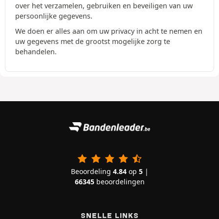
over het verzamelen, gebruiken en beveiligen van uw
persoonlijke gegevens.
We doen er alles aan om uw privacy in acht te nemen en
uw gegevens met de grootst mogelijke zorg te
behandelen.
Beoordeling
4.84
op
5
|
66345
beoordelingen
SNELLE LINKS