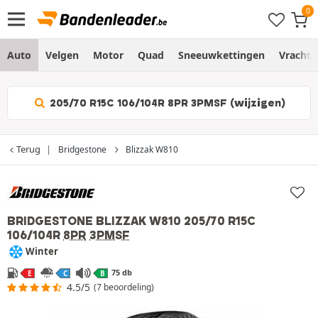
Auto
Velgen
Motor
Quad
Sneeuwkettingen
Vracht
205/70 R15C 106/104R 8PR 3PMSF (wijzigen)
Terug
Bridgestone
Blizzak W810
BRIDGESTONE BLIZZAK W810
205/70 R15C
106/104R
8PR
3PMSF
Winter
75 db
E
C
B
4.5/5
(7 beoordeling)