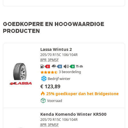
GOEDKOPERE EN HOOGWAARDIGE
PRODUCTEN
Lassa Wintus 2
205/70 R15C 106/104R
8PR
3PMSF
75 db
E
B
B
3 beoordeling
Bedrijf winter
€
123,89
25% goedkoper dan het Bridgestone
Voorraad
Kenda Komendo Winter KR500
205/70 R15C 106/104R
8PR
3PMSF