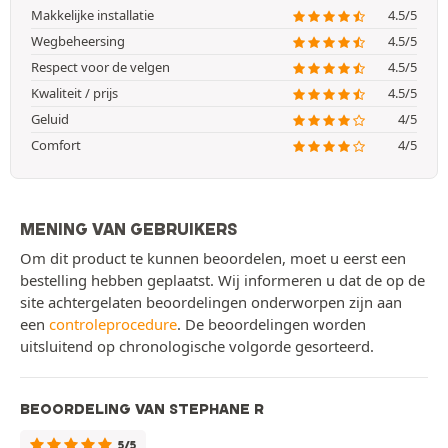
Makkelijke installatie
4.5/5
Wegbeheersing
4.5/5
Respect voor de velgen
4.5/5
Kwaliteit / prijs
4.5/5
Geluid
4/5
Comfort
4/5
MENING VAN GEBRUIKERS
Om dit product te kunnen beoordelen, moet u eerst een
bestelling hebben geplaatst. Wij informeren u dat de op de
site achtergelaten beoordelingen onderworpen zijn aan
een
controleprocedure
. De beoordelingen worden
uitsluitend op chronologische volgorde gesorteerd.
BEOORDELING VAN STEPHANE R
5/5