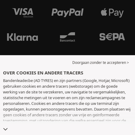
Doorgaan zonder te accepteren >
OVER COOKIES EN ANDERE TRACERS
Bandenleader.be (AD TYRES) en zijn partners (Google, Hotjar, Microsoft)
gebruiken cookies en andere tracers (webstorage) om de goede
werking van de site te verzekeren, uw navigatie te vergemakkelijken,
statistische metingen uit te voeren en om zijn reclamecampagnes te
personaliseren. Cookies en andere tracers die op uw terminal zijn
opgeslagen, kunnen persoonsgegevens bevatten. Daarom plaatsen wij
geen cookies of andere tracers zonder uw vrije en geïnformeerde
toestemming, met uitzondering van die welke essentieel zijn voor de
werking van de site. We bewaren uw keuze 6 maanden. U kunt uw
toestemming op elk moment intrekken door naar de pagina over