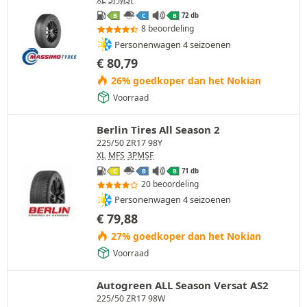
72 db
B
C
B
8 beoordeling
Personenwagen 4 seizoenen
€
80,79
26% goedkoper dan het Nokian
Voorraad
Berlin Tires All Season 2
225/50 ZR17 98Y
XL
MFS
3PMSF
71 db
C
B
B
20 beoordeling
Personenwagen 4 seizoenen
€
79,88
27% goedkoper dan het Nokian
Voorraad
Autogreen ALL Season Versat AS2
225/50 ZR17 98W