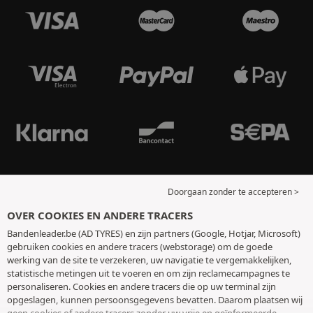
Doorgaan zonder te accepteren >
OVER COOKIES EN ANDERE TRACERS
Bandenleader.be (AD TYRES) en zijn partners (Google, Hotjar, Microsoft)
gebruiken cookies en andere tracers (webstorage) om de goede
werking van de site te verzekeren, uw navigatie te vergemakkelijken,
statistische metingen uit te voeren en om zijn reclamecampagnes te
personaliseren. Cookies en andere tracers die op uw terminal zijn
opgeslagen, kunnen persoonsgegevens bevatten. Daarom plaatsen wij