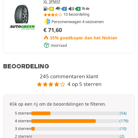
XL
3PMSF
70 db
C
C
B
10 beoordeling
Personenwagen 4 seizoenen
€
71,60
35% goedkoper dan het Nokian
Voorraad
BEOORDELING
245 commentaren klant
4 op 5 sterren
Klik op een rij om de beoordelingen te filteren.
5 sterren
(54)
4 sterren
(179)
3 sterren
(10)
2 sterren
(2)