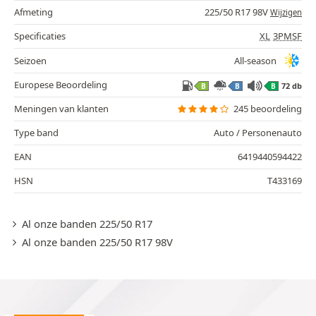
Afmeting
225/50 R17 98V
Wijzigen
Specificaties
XL
3PMSF
Seizoen
All-season
Europese Beoordeling
72 db
B
B
B
Meningen van klanten
245 beoordeling
Type band
Auto / Personenauto
EAN
6419440594422
HSN
T433169
Al onze banden 225/50 R17
Al onze banden 225/50 R17 98V