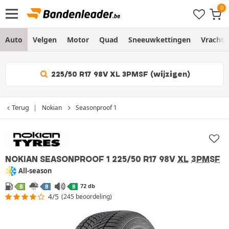
Auto
Velgen
Motor
Quad
Sneeuwkettingen
Vracht
225/50 R17 98V XL 3PMSF (wijzigen)
Terug
Nokian
Seasonproof 1
NOKIAN SEASONPROOF 1
225/50 R17 98V
XL
3PMSF
All-season
72 db
B
B
B
4/5
(245 beoordeling)